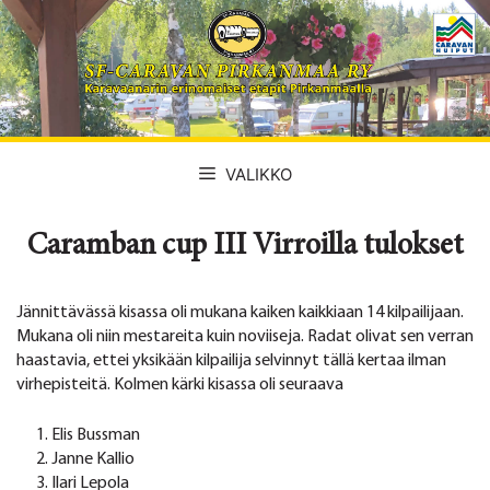
Siirry
sisältöön
VALIKKO
Caramban cup III Virroilla tulokset
Jännittävässä kisassa oli mukana kaiken kaikkiaan 14 kilpailijaan.
Mukana oli niin mestareita kuin noviiseja. Radat olivat sen verran
haastavia, ettei yksikään kilpailija selvinnyt tällä kertaa ilman
virhepisteitä. Kolmen kärki kisassa oli seuraava
Elis Bussman
Janne Kallio
Ilari Lepola