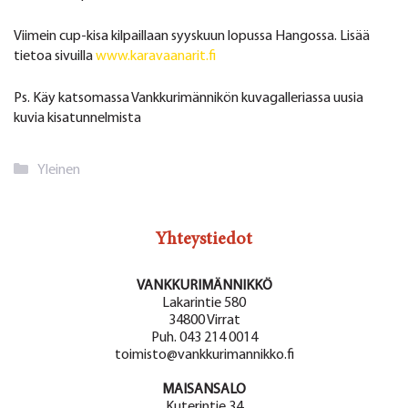
Viimein cup-kisa kilpaillaan syyskuun lopussa Hangossa. Lisää
tietoa sivuilla
www.karavaanarit.fi
Ps. Käy katsomassa Vankkurimännikön kuvagalleriassa uusia
kuvia kisatunnelmista
Kategoriat
Yleinen
Yhteystiedot
VANKKURIMÄNNIKKÖ
Lakarintie 580
34800 Virrat
Puh. 043 214 0014
toimisto@vankkurimannikko.fi
MAISANSALO
Kuterintie 34