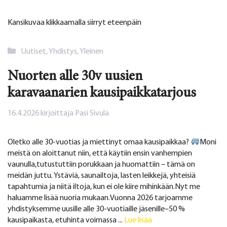
Kansikuvaa klikkaamalla siirryt eteenpäin
Kategoriat
Uutiset
,
Yhdistys
,
Yleinen
Nuorten alle 30v uusien
karavaanarien kausipaikkatarjous
16.4.2026
kirjoittaja
Pasi Sivula
Oletko alle 30-vuotias ja miettinyt omaa kausipaikkaa?
Moni
meistä on aloittanut niin, että käytiin ensin vanhempien
vaunulla,tutustuttiin porukkaan ja huomattiin – tämä on
meidän juttu. Ystäviä, saunailtoja, lasten leikkejä, yhteisiä
tapahtumia ja niitä iltoja, kun ei ole kiire mihinkään.Nyt me
haluamme lisää nuoria mukaan.Vuonna 2026 tarjoamme
yhdistyksemme uusille alle 30-vuotiaille jäsenille–50 %
kausipaikasta, etuhinta voimassa ...
Lue lisää