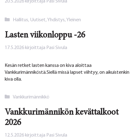
20.5.2026
kirjoittaja
Pasi Sivula
Kategoriat
Hallitus
,
Uutiset
,
Yhdistys
,
Yleinen
Lasten viikonloppu -26
17.5.2026
kirjoittaja
Pasi Sivula
Kesän retket lasten kanssa on kiva aloittaa
Vankkurimänniköstä.Siellä missä lapset viihtyy, on aikuistenkin
kiva olla.
Kategoriat
Vankkurimännikkö
Vankkurimännikön kevättalkoot
2026
12.5.2026
kirjoittaja
Pasi Sivula