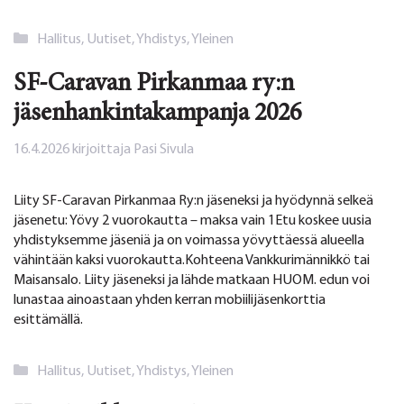
Kategoriat
Hallitus
,
Uutiset
,
Yhdistys
,
Yleinen
SF-Caravan Pirkanmaa ry:n
jäsenhankintakampanja 2026
16.4.2026
kirjoittaja
Pasi Sivula
Liity SF-Caravan Pirkanmaa Ry:n jäseneksi ja hyödynnä selkeä
jäsenetu: Yövy 2 vuorokautta – maksa vain 1Etu koskee uusia
yhdistyksemme jäseniä ja on voimassa yövyttäessä alueella
vähintään kaksi vuorokautta.Kohteena Vankkurimännikkö tai
Maisansalo. Liity jäseneksi ja lähde matkaan HUOM. edun voi
lunastaa ainoastaan yhden kerran mobiilijäsenkorttia
esittämällä.
Kategoriat
Hallitus
,
Uutiset
,
Yhdistys
,
Yleinen