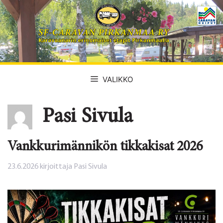
Siirry
sisältöön
VALIKKO
Pasi Sivula
Vankkurimännikön tikkakisat 2026
23.6.2026
kirjoittaja
Pasi Sivula