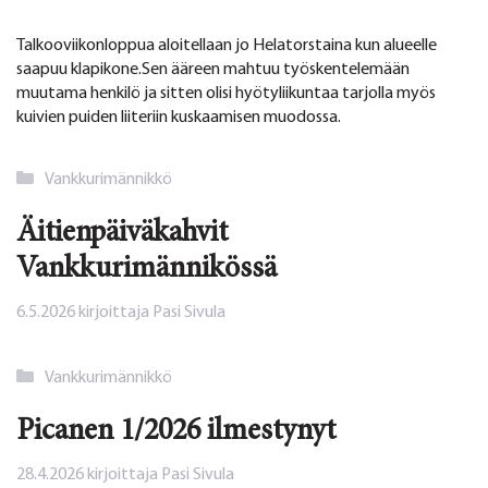
Talkooviikonloppua aloitellaan jo Helatorstaina kun alueelle
saapuu klapikone.Sen ääreen mahtuu työskentelemään
muutama henkilö ja sitten olisi hyötyliikuntaa tarjolla myös
kuivien puiden liiteriin kuskaamisen muodossa.
Kategoriat
Vankkurimännikkö
Äitienpäiväkahvit
Vankkurimännikössä
6.5.2026
kirjoittaja
Pasi Sivula
Kategoriat
Vankkurimännikkö
Picanen 1/2026 ilmestynyt
28.4.2026
kirjoittaja
Pasi Sivula