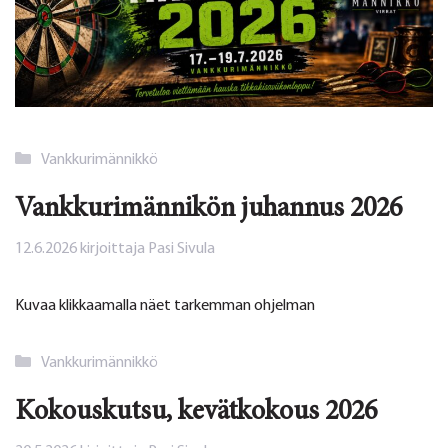
Kategoriat
Vankkurimännikkö
Vankkurimännikön juhannus 2026
12.6.2026
kirjoittaja
Pasi Sivula
Kuvaa klikkaamalla näet tarkemman ohjelman
Kategoriat
Vankkurimännikkö
Kokouskutsu, kevätkokous 2026