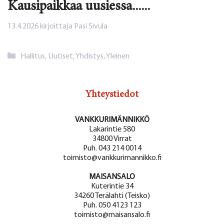
Kausipaikkaa uusiessa......
13.4.2026
kirjoittaja
Pasi Sivula
Kategoriat
Hallitus
,
Uutiset
,
Yhdistys
,
Yleinen
Yhteystiedot
VANKKURIMÄNNIKKÖ
Lakarintie 580
34800 Virrat
Puh. 043 214 0014
toimisto@vankkurimannikko.fi
MAISANSALO
Kuterintie 34
34260 Terälahti (Teisko)
Puh. 050 4123 123
toimisto@maisansalo.fi