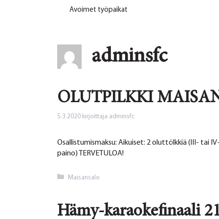
Avoimet työpaikat
adminsfc
OLUTPILKKI MAISANS
5.3.2020
kirjoittaja
adminsfc
Osallistumismaksu: Aikuiset: 2 oluttölkkiä (III- tai 
paino) TERVETULOA!
Kategoriat
Maisansalo
Hämy-karaokefinaali 21