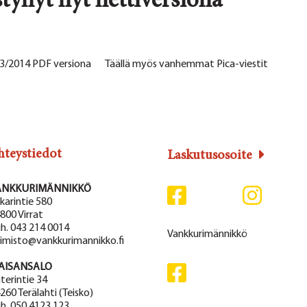
stynyt nyt nettiversiona
sti 3/2014 PDF versiona Täällä myös vanhemmat Pica-viestit
hteystiedot
Laskutusosoite
ANKKURIMÄNNIKKÖ
karintie 580
800 Virrat
h. 043 214 0014
Vankkurimännikkö
imisto@vankkurimannikko.fi
AISANSALO
terintie 34
260 Terälahti (Teisko)
h. 050 4123 123