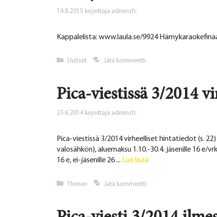
14.8.2015
kirjoittaja
adminsfc
Kappalelista: www.laula.se/9924 Hämykaraokefina
Kategoriat
Uutiset
Jätä kommentti
Pica-viestissä 3/2014 vir
23.6.2014
kirjoittaja
adminsfc
Pica-viestissä 3/2014 virheelliset hintatiedot (s. 22) 
valosähkön), aluemaksu 1.10.-30.4. jäsenille 16 e/vrk (e
16 e, ei-jäsenille 26 ...
Lue lisää
Kategoriat
Yleinen
Jätä kommentti