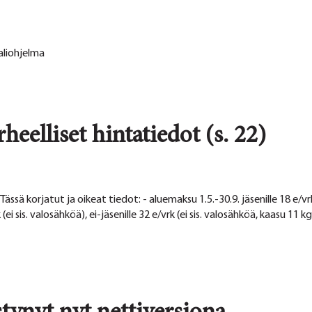
aliohjelma
heelliset hintatiedot (s. 22)
Tässä korjatut ja oikeat tiedot: - aluemaksu 1.5.-30.9. jäsenille 18 e/vrk (
i sis. valosähköä), ei-jäsenille 32 e/vrk (ei sis. valosähköä, kaasu 11 kg j