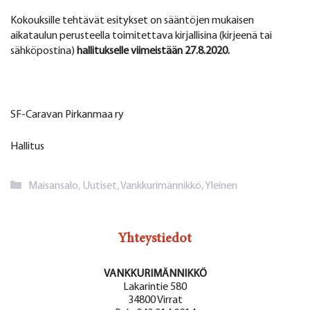
Kokouksille tehtävät esitykset on sääntöjen mukaisen
aikataulun perusteella toimitettava kirjallisina (kirjeenä tai
sähköpostina)
hallitukselle viimeistään 27.8.2020.
SF-Caravan Pirkanmaa ry
Hallitus
Kategoriat
Maisansalo
,
Uutiset
,
Vankkurimännikkö
,
Yleinen
Yhteystiedot
VANKKURIMÄNNIKKÖ
Lakarintie 580
34800 Virrat