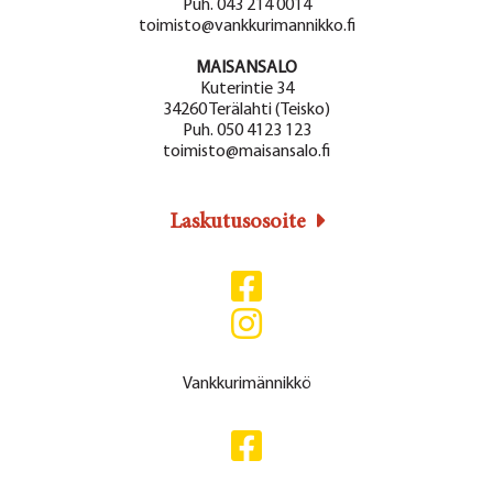
Puh. 043 214 0014
toimisto@vankkurimannikko.fi
MAISANSALO
Kuterintie 34
34260 Terälahti (Teisko)
Puh. 050 4123 123
toimisto@maisansalo.fi
Laskutusosoite
Vankkurimännikkö