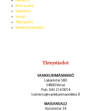
Rairanta
Rantasarka
Rekiniemi
Sexsjö
Tilkunpelto
Vankkurimännikkö
Yhteystiedot
VANKKURIMÄNNIKKÖ
Lakarintie 580
34800 Virrat
Puh. 043 214 0014
toimisto@vankkurimannikko.fi
MAISANSALO
Kuterintie 34