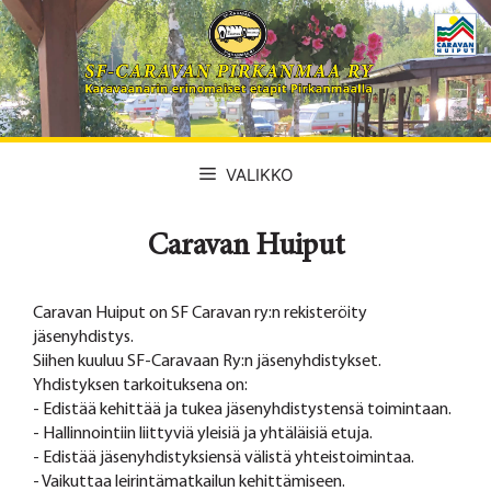
Siirry
sisältöön
VALIKKO
Caravan Huiput
Caravan Huiput on SF Caravan ry:n rekisteröity
jäsenyhdistys.
Siihen kuuluu SF-Caravaan Ry:n jäsenyhdistykset.
Yhdistyksen tarkoituksena on:
- Edistää kehittää ja tukea jäsenyhdistystensä toimintaan.
- Hallinnointiin liittyviä yleisiä ja yhtäläisiä etuja.
- Edistää jäsenyhdistyksiensä välistä yhteistoimintaa.
- Vaikuttaa leirintämatkailun kehittämiseen.