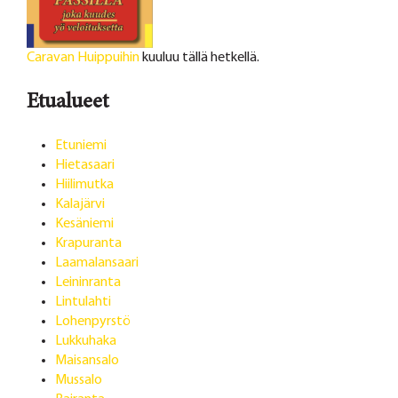
Caravan Huippuihin
kuuluu tällä hetkellä.
Etualueet
Etuniemi
Hietasaari
Hiilimutka
Kalajärvi
Kesäniemi
Krapuranta
Laamalansaari
Leininranta
Lintulahti
Lohenpyrstö
Lukkuhaka
Maisansalo
Mussalo