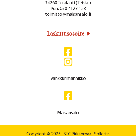
34260 Terälahti (Teisko)
Puh. 050 4123 123
toimisto@maisansalo.fi
Laskutusosoite
Vankkurimännikkö
Maisansalo
Copyright © 2026 ·
SFC Pirkanmaa
·
Sollertis