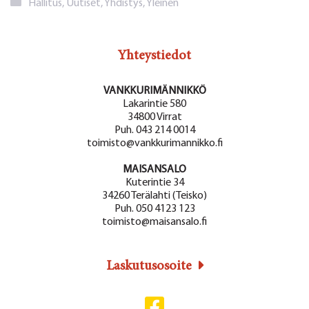
Kategoriat
Hallitus
,
Uutiset
,
Yhdistys
,
Yleinen
Yhteystiedot
VANKKURIMÄNNIKKÖ
Lakarintie 580
34800 Virrat
Puh. 043 214 0014
toimisto@vankkurimannikko.fi
MAISANSALO
Kuterintie 34
34260 Terälahti (Teisko)
Puh. 050 4123 123
toimisto@maisansalo.fi
Laskutusosoite