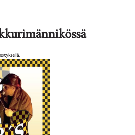
kkurimännikössä
styksellä.