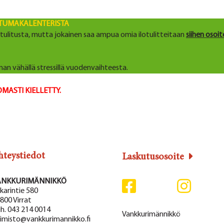
TUMAKALENTERISTA
lotulitusta, mutta jokainen saa ampua omia ilotulitteitaan
siihen osoit
n vähällä stressillä vuodenvaihteesta.
ASTI KIELLETTY.
hteystiedot
Laskutusosoite
ANKKURIMÄNNIKKÖ
karintie 580
800 Virrat
h. 043 214 0014
Vankkurimännikkö
imisto@vankkurimannikko.fi