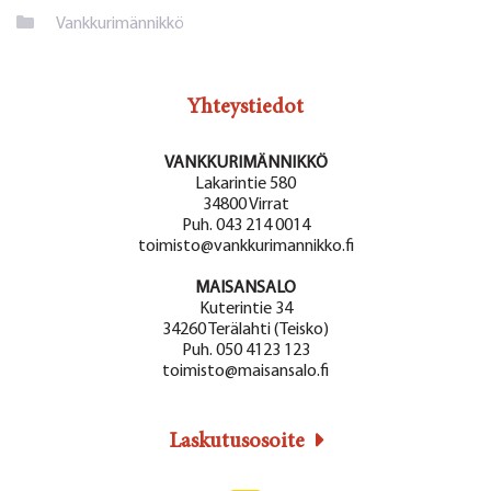
Kategoriat
Vankkurimännikkö
Yhteystiedot
VANKKURIMÄNNIKKÖ
Lakarintie 580
34800 Virrat
Puh. 043 214 0014
toimisto@vankkurimannikko.fi
MAISANSALO
Kuterintie 34
34260 Terälahti (Teisko)
Puh. 050 4123 123
toimisto@maisansalo.fi
Laskutusosoite