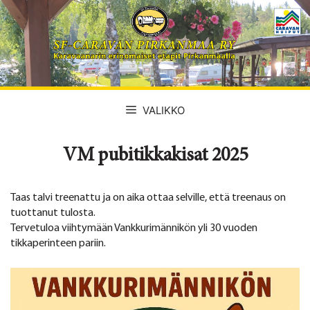
Siirry
sisältöön
VALIKKO
VM pubitikkakisat 2025
Taas talvi treenattu ja on aika ottaa selville, että treenaus on
tuottanut tulosta.
Tervetuloa viihtymään Vankkurimännikön yli 30 vuoden
tikkaperinteen pariin.