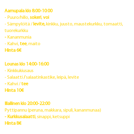
Aamupala klo 8:00-10
:
00
- Puuro/hillo,
sokeri
,
voi
- Sämpylöitä /
levite,
kinkku, juusto, maustekurkku, tomaatti,
tuorekurkku
-
Kananmunia
- Kahvi,
tee
, maito
Hinta 6€
Lounas klo 14:00-16:00
- Kinkkukiusaus
- Salaatti
/
salaatinkastike, leipä, levite
-
Kahvi /
tee
Hinta 10€
Illallinen klo 20:00-22:00
Pyttipannu (peruna, makkara, sipuli, kananmunaa)
- Kurkkusalaatti
, sinappi, ketsuppi
Hinta 8€