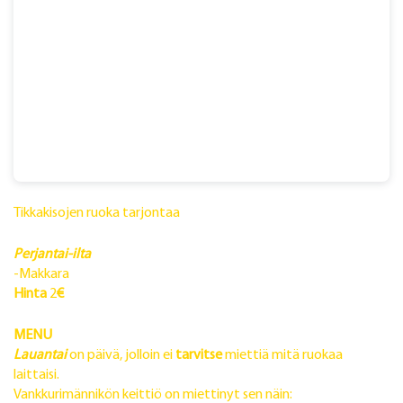
Tikkakisojen ruoka tarjontaa
Perjantai-ilta
-Makkara
Hinta
2
€
MENU
Lauantai
on päivä, jolloin ei
tarvitse
miettiä mitä ruokaa
laittaisi.
Vankkurimännikön keittiö on miettinyt sen näin: