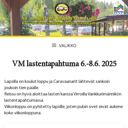
Siirry
sisältöön
VALIKKO
VM lastentapahtuma 6.-8.6. 2025
Lapsilla on koulut loppu ja Caravaanarit lähtevät sankoin
joukoin tien päälle.
Reissu on hyvä aloittaa lasten kanssa Virroilla Vankkurimännikön
lastentapahtumassa.
Viikonloppu on pyhitetty lapsille, joten pubin ovet eivät aukene
koko viikonloppuna.