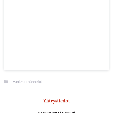
Kategoriat
Vankkurimännikkö
Yhteystiedot