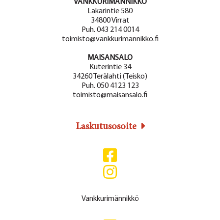
VANKKURIMÄNNIKKÖ
Lakarintie 580
34800 Virrat
Puh. 043 214 0014
toimisto@vankkurimannikko.fi
MAISANSALO
Kuterintie 34
34260 Terälahti (Teisko)
Puh. 050 4123 123
toimisto@maisansalo.fi
Laskutusosoite
Vankkurimännikkö