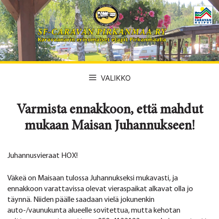
Siirry
sisältöön
VALIKKO
Varmista ennakkoon, että mahdut
mukaan Maisan Juhannukseen!
Juhannusvieraat HOX!
Väkeä on Maisaan tulossa Juhannukseksi mukavasti, ja
ennakkoon varattavissa olevat vieraspaikat alkavat olla jo
täynnä. Niiden päälle saadaan vielä jokunenkin
auto-/vaunukunta alueelle sovitettua, mutta kehotan