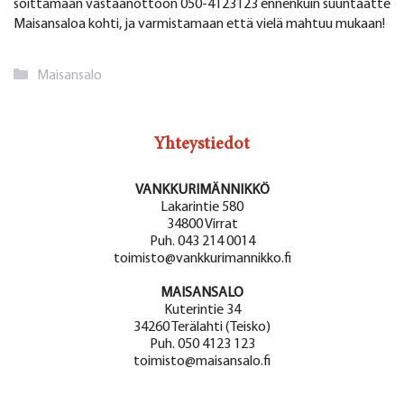
soittamaan vastaanottoon 050-4123123 ennenkuin suuntaatte
Maisansaloa kohti, ja varmistamaan että vielä mahtuu mukaan!
Kategoriat
Maisansalo
Yhteystiedot
VANKKURIMÄNNIKKÖ
Lakarintie 580
34800 Virrat
Puh. 043 214 0014
toimisto@vankkurimannikko.fi
MAISANSALO
Kuterintie 34
34260 Terälahti (Teisko)
Puh. 050 4123 123
toimisto@maisansalo.fi