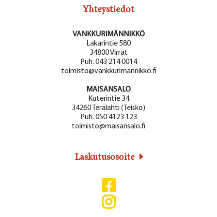
Yhteystiedot
VANKKURIMÄNNIKKÖ
Lakarintie 580
34800 Virrat
Puh. 043 214 0014
toimisto@vankkurimannikko.fi
MAISANSALO
Kuterintie 34
34260 Terälahti (Teisko)
Puh. 050 4123 123
toimisto@maisansalo.fi
Laskutusosoite