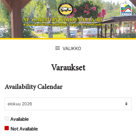
Siirry
sisältöön
VALIKKO
Varaukset
Availability Calendar
Available
Not Available