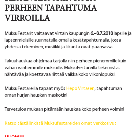
PERHEEN TAPAHTUMA
VIRROILLA
MuksuFestarit valtaavat Virtain kaupungin
6.–8.7.2018
lapsille ja
lapsenmielisille suunnatulla omalla kesätapahtumalla, jossa
yhdessä tekeminen, musiikki ja liikunta ovat pääosassa.
Takuuhauskaa ohjelmaa tarjolla niin perheen pienemmille kuin
vähän vanhemmille muksuille. MuksuFestareilla tekemistä,
nähtävää ja koettavaa riittää vaikka koko viikonlopuksi.
MuksuFestareilla tapaat myös
Hepo Virtasen
, tapahtuman
oman hurjan hauskan maskotin!
Tervetuloa mukaan pitämään hauskaa koko perheen voimin!
Katso tästä linkistä Muksufestareiden omat verkkosivut