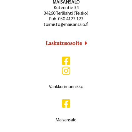
MAISANSALO
Kuterintie 34
34260 Terälahti (Teisko)
Puh. 050 4123 123
toimisto@maisansalo.fi
Laskutusosoite
Vankkurimännikkö
Maisansalo