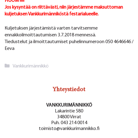
HUOM !!!!!
Jos kysyntää on riittävästi, niin järjestämme maksuttoman
kuljetuksen Vankkurimänniköstä festarialueelle.
Kuljetuksen järjestämistä varten tarvitsemme
ennakkoilmoittautumisen 3.7.2018 mennessä.
Tiedustelut ja ilmoittautumiset puhelinnumeroon 050 4646646 /
Eeva
Kategoriat
Vankkurimännikkö
Yhteystiedot
VANKKURIMÄNNIKKÖ
Lakarintie 580
34800 Virrat
Puh. 043 214 0014
toimisto@vankkurimannikko.fi