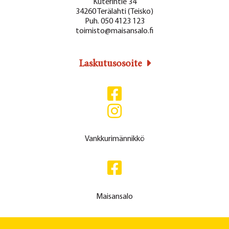
Kuterintie 34
34260 Terälahti (Teisko)
Puh. 050 4123 123
toimisto@maisansalo.fi
Laskutusosoite
Vankkurimännikkö
Maisansalo