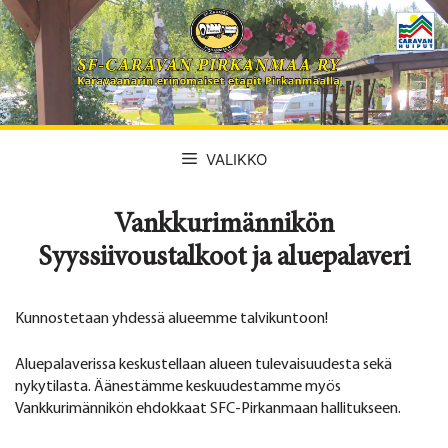
Siirry
sisältöön
VALIKKO
Vankkurimännikön
Syyssiivoustalkoot ja aluepalaveri
Kunnostetaan yhdessä alueemme talvikuntoon!
Aluepalaverissa keskustellaan alueen tulevaisuudesta sekä
nykytilasta. Äänestämme keskuudestamme myös
Vankkurimännikön ehdokkaat SFC-Pirkanmaan hallitukseen.