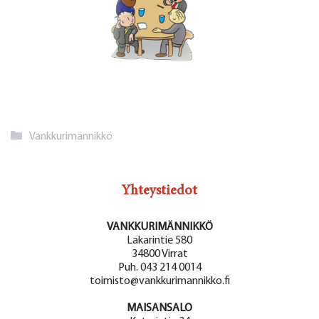
Kategoriat
Vankkurimännikkö
Yhteystiedot
VANKKURIMÄNNIKKÖ
Lakarintie 580
34800 Virrat
Puh. 043 214 0014
toimisto@vankkurimannikko.fi
MAISANSALO