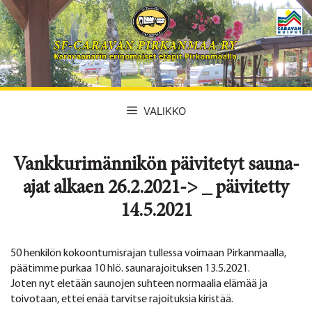
Siirry
sisältöön
VALIKKO
Vankkurimännikön päivitetyt sauna-
ajat alkaen 26.2.2021-> _ päivitetty
14.5.2021
50 henkilön kokoontumisrajan tullessa voimaan Pirkanmaalla,
päätimme purkaa 10 hlö. saunarajoituksen 13.5.2021.
Joten nyt eletään saunojen suhteen normaalia elämää ja
toivotaan, ettei enää tarvitse rajoituksia kiristää.