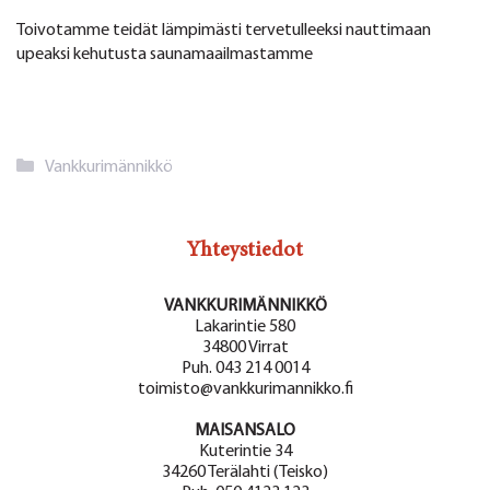
Toivotamme teidät lämpimästi tervetulleeksi nauttimaan
upeaksi kehutusta saunamaailmastamme
Kategoriat
Vankkurimännikkö
Yhteystiedot
VANKKURIMÄNNIKKÖ
Lakarintie 580
34800 Virrat
Puh. 043 214 0014
toimisto@vankkurimannikko.fi
MAISANSALO
Kuterintie 34
34260 Terälahti (Teisko)