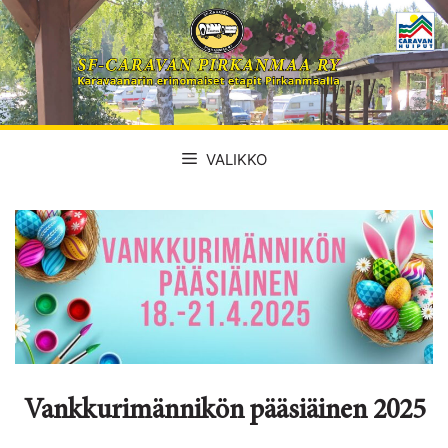
Siirry
sisältöön
VALIKKO
Vankkurimännikön pääsiäinen 2025