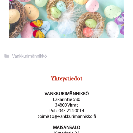
Kategoriat
Vankkurimännikkö
Yhteystiedot
VANKKURIMÄNNIKKÖ
Lakarintie 580
34800 Virrat
Puh. 043 214 0014
toimisto@vankkurimannikko.fi
MAISANSALO