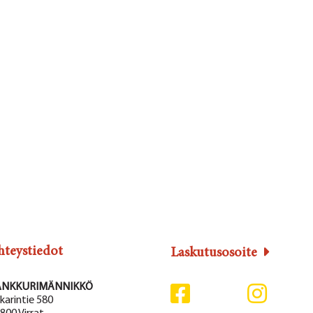
hteystiedot
Laskutusosoite
ANKKURIMÄNNIKKÖ
karintie 580