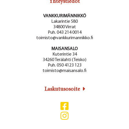
Yhteystiedot
VANKKURIMÄNNIKKÖ
Lakarintie 580
34800 Virrat
Puh. 043 214 0014
toimisto@vankkurimannikko.fi
MAISANSALO
Kuterintie 34
34260 Terälahti (Teisko)
Puh. 050 4123 123
toimisto@maisansalo.fi
Laskutusosoite