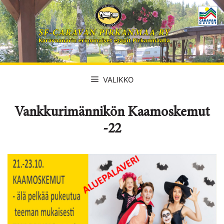
Siirry
sisältöön
VALIKKO
Vankkurimännikön Kaamoskemut
-22