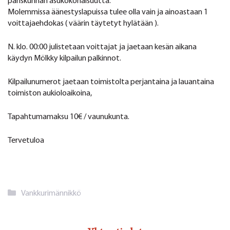
pariskunnan asukokonaisuutta.
Molemmissa äänestyslapuissa tulee olla vain ja ainoastaan 1
voittajaehdokas ( väärin täytetyt hylätään ).
N. klo. 00:00 julistetaan voittajat ja jaetaan kesän aikana
käydyn Mölkky kilpailun palkinnot.
Kilpailunumerot jaetaan toimistolta perjantaina ja lauantaina
toimiston aukioloaikoina,
Tapahtumamaksu 10€ / vaunukunta.
Tervetuloa
Kategoriat
Vankkurimännikkö