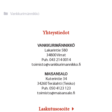
Kategoriat
Vankkurimännikkö
Yhteystiedot
VANKKURIMÄNNIKKÖ
Lakarintie 580
34800 Virrat
Puh. 043 214 0014
toimisto@vankkurimannikko.fi
MAISANSALO
Kuterintie 34
34260 Terälahti (Teisko)
Puh. 050 4123 123
toimisto@maisansalo.fi
Laskutusosoite