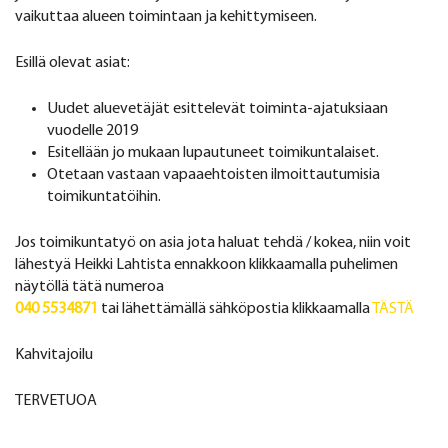
vaikuttaa alueen toimintaan ja kehittymiseen.
Esillä olevat asiat:
Uudet aluevetäjät esittelevät toiminta-ajatuksiaan
vuodelle 2019
Esitellään jo mukaan lupautuneet toimikuntalaiset.
Otetaan vastaan vapaaehtoisten ilmoittautumisia
toimikuntatöihin.
Jos toimikuntatyö on asia jota haluat tehdä / kokea, niin voit
lähestyä Heikki Lahtista ennakkoon klikkaamalla puhelimen
näytöllä tätä numeroa
040 5534871
tai lähettämällä sähköpostia klikkaamalla
TÄSTÄ
Kahvitajoilu
TERVETUOA