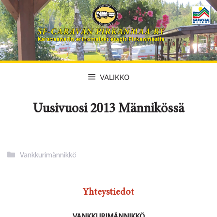
Siirry
sisältöön
VALIKKO
Uusivuosi 2013 Männikössä
Kategoriat
Vankkurimännikkö
Yhteystiedot
VANKKURIMÄNNIKKÖ