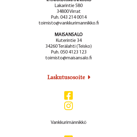
Lakarintie 580
34800 Virrat
Puh. 043 214 0014
toimisto@vankkurimannikko.fi
MAISANSALO
Kuterintie 34
34260 Terälahti (Teisko)
Puh. 050 4123 123
toimisto@maisansalo.fi
Laskutusosoite
Vankkurimännikkö