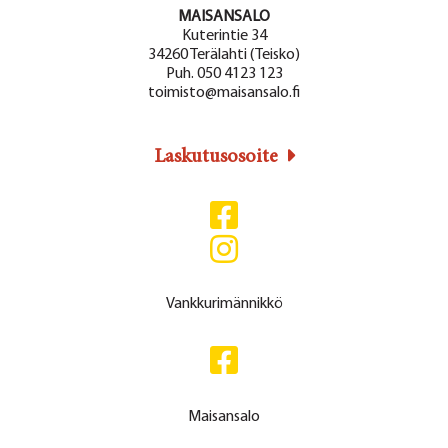
MAISANSALO
Kuterintie 34
34260 Terälahti (Teisko)
Puh. 050 4123 123
toimisto@maisansalo.fi
Laskutusosoite
Vankkurimännikkö
Maisansalo