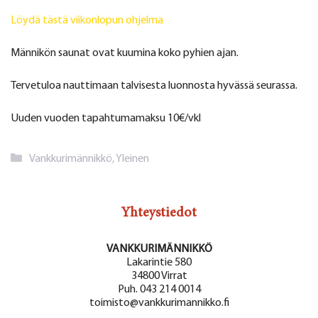
Löydä tästä viikonlopun ohjelma
Männikön saunat ovat kuumina koko pyhien ajan.
Tervetuloa nauttimaan talvisesta luonnosta hyvässä seurassa.
Uuden vuoden tapahtumamaksu 10€/vkl
Kategoriat
Vankkurimännikkö
,
Yleinen
Yhteystiedot
VANKKURIMÄNNIKKÖ
Lakarintie 580
34800 Virrat
Puh. 043 214 0014
toimisto@vankkurimannikko.fi