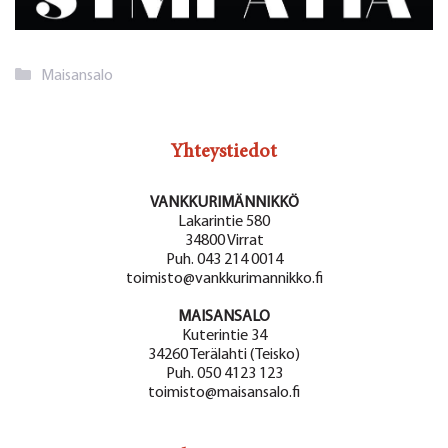
Kategoriat
Maisansalo
Yhteystiedot
VANKKURIMÄNNIKKÖ
Lakarintie 580
34800 Virrat
Puh. 043 214 0014
toimisto@vankkurimannikko.fi
MAISANSALO
Kuterintie 34
34260 Terälahti (Teisko)
Puh. 050 4123 123
toimisto@maisansalo.fi