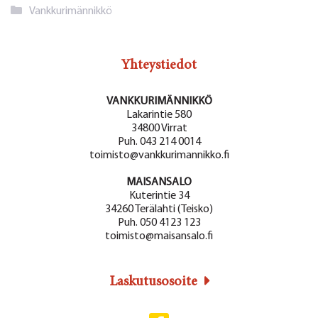
Kategoriat
Vankkurimännikkö
Yhteystiedot
VANKKURIMÄNNIKKÖ
Lakarintie 580
34800 Virrat
Puh. 043 214 0014
toimisto@vankkurimannikko.fi
MAISANSALO
Kuterintie 34
34260 Terälahti (Teisko)
Puh. 050 4123 123
toimisto@maisansalo.fi
Laskutusosoite