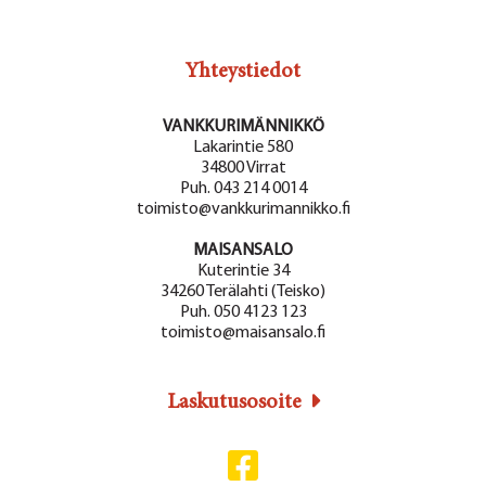
Yhteystiedot
VANKKURIMÄNNIKKÖ
Lakarintie 580
34800 Virrat
Puh. 043 214 0014
toimisto@vankkurimannikko.fi
MAISANSALO
Kuterintie 34
34260 Terälahti (Teisko)
Puh. 050 4123 123
toimisto@maisansalo.fi
Laskutusosoite