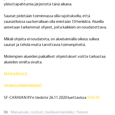
yleisötapahtumia järjestetä tänä aikana.
Saunat pidetään toiminnassa sillä rajoituksella, että
saunatiloissa saa kerrallaan olla enintään 10 henkilöä. Alueilla
annetaan tarkemmat ohjeet, joita kaikkien on noudatettava.
Mikäli ohjeita ei noudateta, on alueisännällä oikeus sulkea
saunat ja tehdä muita tarvittavia toimenpiteitä.
Molempien alueiden paikalliset ohjeistukset voitte tarkastaa
alueiden omilta sivulta.
MAISANSALO
VANKKURIMÄNNIKKÖ
SF-CARAVAN RY:n tiedote 26.11.2020 luettavissa
TÄÄLTÄ
Kategoriat
Maisansalo
,
Uutiset
,
Vankkurimännikkö
,
Yleinen