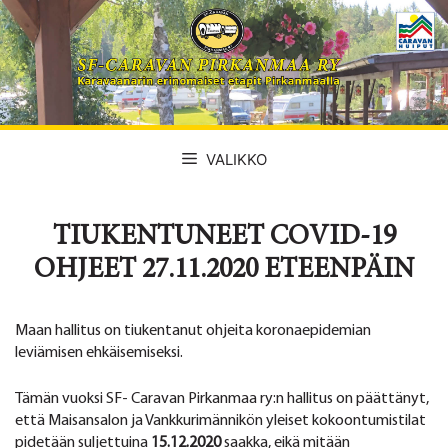
Siirry
sisältöön
VALIKKO
TIUKENTUNEET COVID-19
OHJEET 27.11.2020 ETEENPÄIN
Maan hallitus on tiukentanut ohjeita koronaepidemian
leviämisen ehkäisemiseksi.
Tämän vuoksi SF- Caravan Pirkanmaa ry:n hallitus on päättänyt,
että Maisansalon ja Vankkurimännikön yleiset kokoontumistilat
pidetään suljettuina
15.12.2020
saakka, eikä mitään