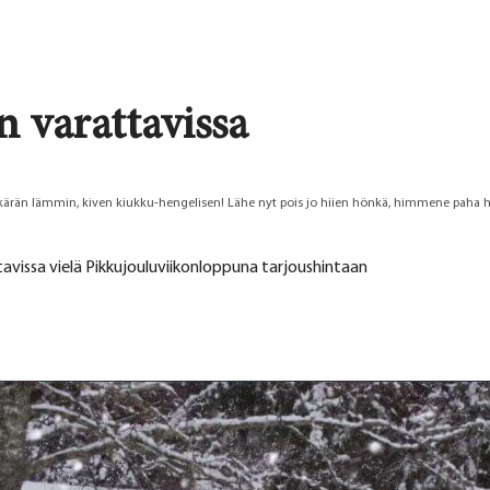
n varattavissa
 häkärän lämmin, kiven kiukku-hengelisen! Lähe nyt pois jo hiien hönkä, himmene paha
avissa vielä Pikkujouluviikonloppuna tarjoushintaan