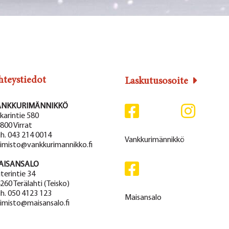
hteystiedot
Laskutusosoite
ANKKURIMÄNNIKKÖ
karintie 580
800 Virrat
h. 043 214 0014
Vankkurimännikkö
imisto@vankkurimannikko.fi
AISANSALO
terintie 34
260 Terälahti (Teisko)
h. 050 4123 123
Maisansalo
imisto@maisansalo.fi