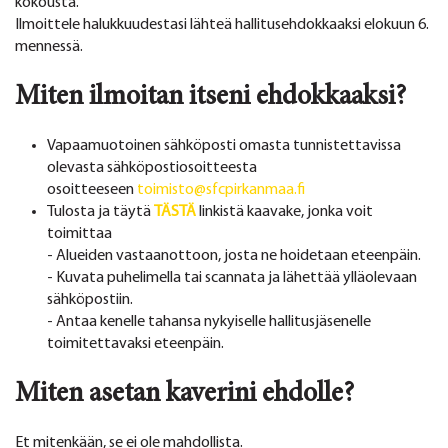
kokousta.
Ilmoittele halukkuudestasi lähteä hallitusehdokkaaksi elokuun 6.
mennessä.
Miten ilmoitan itseni ehdokkaaksi?
Vapaamuotoinen sähköposti omasta tunnistettavissa
olevasta sähköpostiosoitteesta
osoitteeseen
toimisto@sfcpirkanmaa.fi
Tulosta ja täytä
TÄST
Ä
linkistä kaavake, jonka voit
toimittaa
- Alueiden vastaanottoon, josta ne hoidetaan eteenpäin.
- Kuvata puhelimella tai scannata ja lähettää ylläolevaan
sähköpostiin.
- Antaa kenelle tahansa nykyiselle hallitusjäsenelle
toimitettavaksi eteenpäin.
Miten asetan kaverini ehdolle?
Et mitenkään, se ei ole mahdollista.