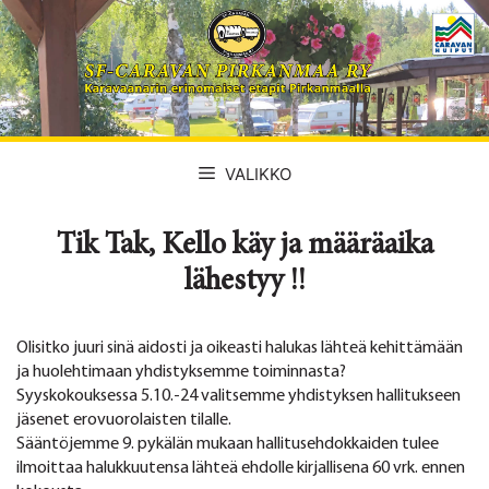
Siirry
sisältöön
VALIKKO
Tik Tak, Kello käy ja määräaika
lähestyy !!
Olisitko juuri sinä aidosti ja oikeasti halukas lähteä kehittämään
ja huolehtimaan yhdistyksemme toiminnasta?
Syyskokouksessa 5.10.-24 valitsemme yhdistyksen hallitukseen
jäsenet erovuorolaisten tilalle.
Sääntöjemme 9. pykälän mukaan hallitusehdokkaiden tulee
ilmoittaa halukkuutensa lähteä ehdolle kirjallisena 60 vrk. ennen