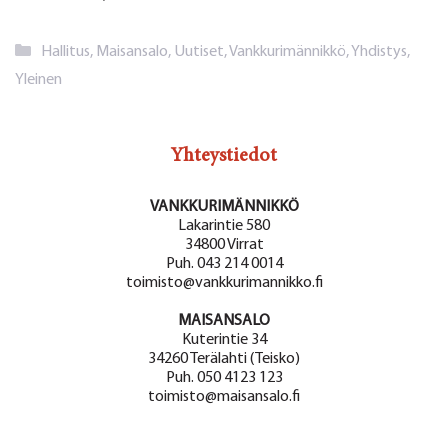
Kategoriat
Hallitus
,
Maisansalo
,
Uutiset
,
Vankkurimännikkö
,
Yhdistys
,
Yleinen
Yhteystiedot
VANKKURIMÄNNIKKÖ
Lakarintie 580
34800 Virrat
Puh. 043 214 0014
toimisto@vankkurimannikko.fi
MAISANSALO
Kuterintie 34
34260 Terälahti (Teisko)
Puh. 050 4123 123
toimisto@maisansalo.fi