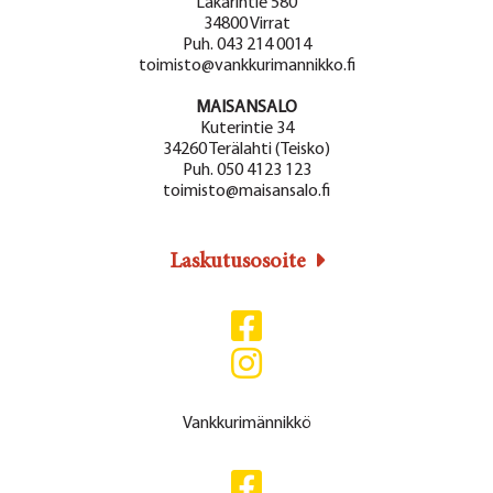
Lakarintie 580
34800 Virrat
Puh. 043 214 0014
toimisto@vankkurimannikko.fi
MAISANSALO
Kuterintie 34
34260 Terälahti (Teisko)
Puh. 050 4123 123
toimisto@maisansalo.fi
Laskutusosoite
Vankkurimännikkö