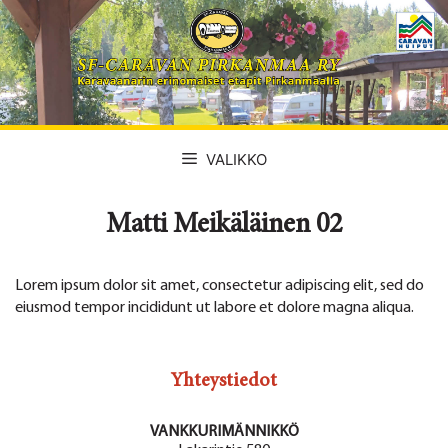
Siirry
sisältöön
VALIKKO
Matti Meikäläinen 02
Lorem ipsum dolor sit amet, consectetur adipiscing elit, sed do
eiusmod tempor incididunt ut labore et dolore magna aliqua.
Yhteystiedot
VANKKURIMÄNNIKKÖ