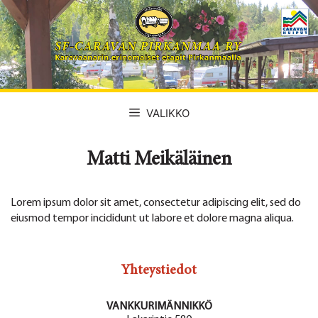
Siirry
sisältöön
VALIKKO
Matti Meikäläinen
Lorem ipsum dolor sit amet, consectetur adipiscing elit, sed do
eiusmod tempor incididunt ut labore et dolore magna aliqua.
Yhteystiedot
VANKKURIMÄNNIKKÖ