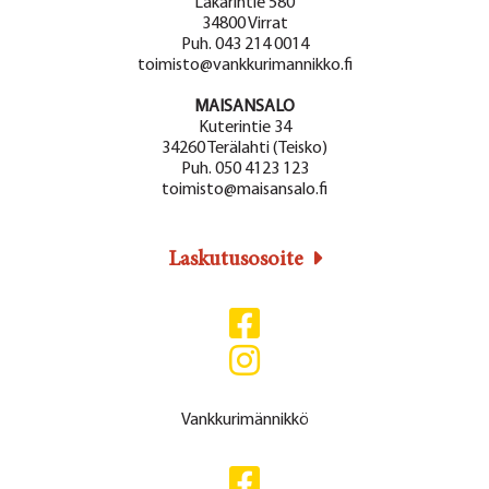
Lakarintie 580
34800 Virrat
Puh. 043 214 0014
toimisto@vankkurimannikko.fi
MAISANSALO
Kuterintie 34
34260 Terälahti (Teisko)
Puh. 050 4123 123
toimisto@maisansalo.fi
Laskutusosoite
Vankkurimännikkö