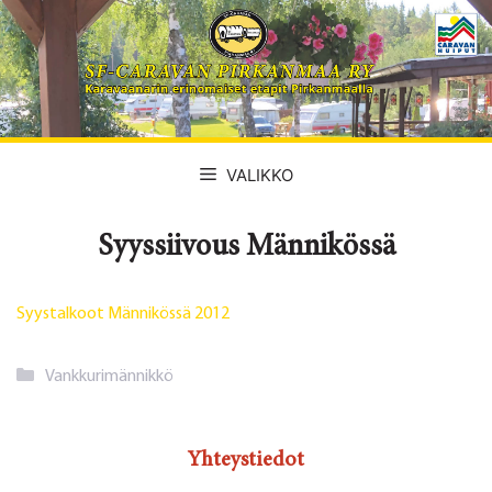
Siirry
sisältöön
VALIKKO
Syyssiivous Männikössä
Syystalkoot Männikössä 2012
Kategoriat
Vankkurimännikkö
Yhteystiedot