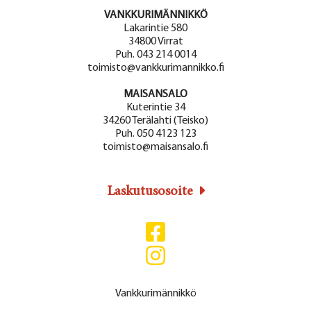
VANKKURIMÄNNIKKÖ
Lakarintie 580
34800 Virrat
Puh. 043 214 0014
toimisto@vankkurimannikko.fi
MAISANSALO
Kuterintie 34
34260 Terälahti (Teisko)
Puh. 050 4123 123
toimisto@maisansalo.fi
Laskutusosoite
Vankkurimännikkö