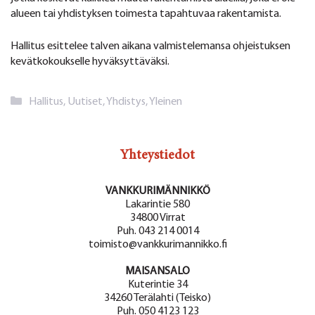
alueen tai yhdistyksen toimesta tapahtuvaa rakentamista.
Hallitus esittelee talven aikana valmistelemansa ohjeistuksen
kevätkokoukselle hyväksyttäväksi.
Kategoriat
Hallitus
,
Uutiset
,
Yhdistys
,
Yleinen
Yhteystiedot
VANKKURIMÄNNIKKÖ
Lakarintie 580
34800 Virrat
Puh. 043 214 0014
toimisto@vankkurimannikko.fi
MAISANSALO
Kuterintie 34
34260 Terälahti (Teisko)
Puh. 050 4123 123