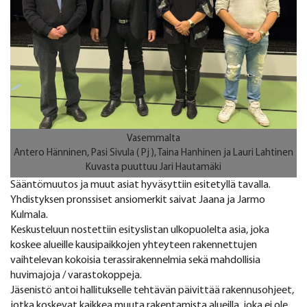
Vasemmalta
Antero Hänninen, Pasi Sivula ( Pj ), Taina Hanhinen ja Lauri Lahtinen
Kuvasta puuttuu Jari Hautamäki
Sääntömuutos ja muut asiat hyväsyttiin esitetyllä tavalla.
Yhdistyksen pronssiset ansiomerkit saivat Jaana ja Jarmo
Kulmala.
Keskusteluun nostettiin esityslistan ulkopuolelta asia, joka
koskee alueille kausipaikkojen yhteyteen rakennettujen
vaihtelevan kokoisia terassirakennelmia sekä mahdollisia
huvimajoja / varastokoppeja.
Jäsenistö antoi hallitukselle tehtävän päivittää rakennusohjeet,
jotka koskevat kaikkea muuta rakentamista alueilla, joka ei ole