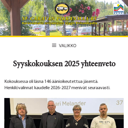
Siirry
sisältöön
VALIKKO
Syyskokouksen 2025 yhteenveto
Kokouksessa oli läsna 146 äänioikeutettua jäsentä.
Henkilövalinnat kaudelle 2026-2027 menivät seuraavasti.