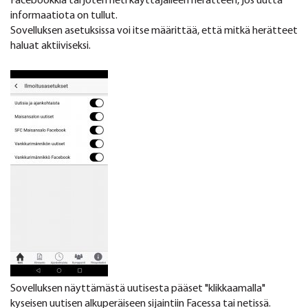
Facebookkia tarjoten heti käyttäjälleen herätteen, jos uutta
informaatiota on tullut.
Sovelluksen asetuksissa voi itse määrittää, että mitkä herätteet
haluat aktiiviseksi.
Sovelluksen näyttämästä uutisesta pääset "klikkaamalla"
kyseisen uutisen alkuperäiseen sijaintiin Facessa tai netissä.