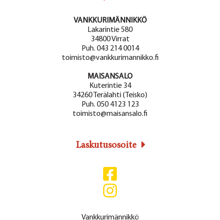
VANKKURIMÄNNIKKÖ
Lakarintie 580
34800 Virrat
Puh. 043 214 0014
toimisto@vankkurimannikko.fi
MAISANSALO
Kuterintie 34
34260 Terälahti (Teisko)
Puh. 050 4123 123
toimisto@maisansalo.fi
Laskutusosoite
Vankkurimännikkö