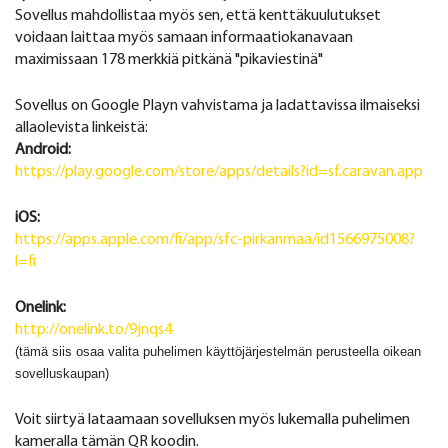
Sovellus mahdollistaa myös sen, että kenttäkuulutukset
voidaan laittaa myös samaan informaatiokanavaan
maximissaan 178 merkkiä pitkänä "pikaviestinä"
Sovellus on Google Playn vahvistama ja ladattavissa ilmaiseksi
allaolevista linkeistä:
Android:
https://play.google.com/store/apps/details?id=sf.caravan.app
iOS:
https://apps.apple.com/fi/app/sfc-pirkanmaa/id1566975008?
l=fi
Onelink:
http://onelink.to/9jnqs4
(tämä siis osaa valita puhelimen käyttöjärjestelmän perusteella oikean
sovelluskaupan)
Voit siirtyä lataamaan sovelluksen myös lukemalla puhelimen
kameralla tämän QR koodin.