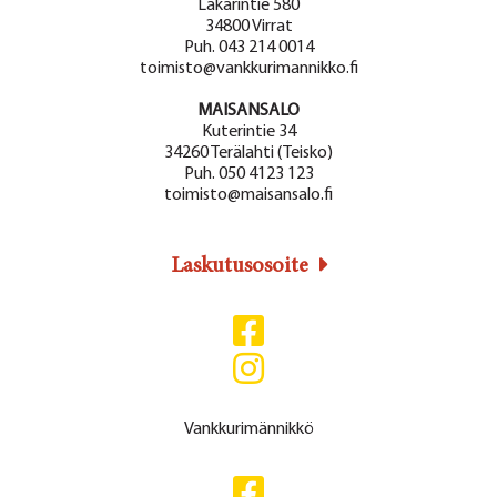
Lakarintie 580
34800 Virrat
Puh. 043 214 0014
toimisto@vankkurimannikko.fi
MAISANSALO
Kuterintie 34
34260 Terälahti (Teisko)
Puh. 050 4123 123
toimisto@maisansalo.fi
Laskutusosoite
Vankkurimännikkö