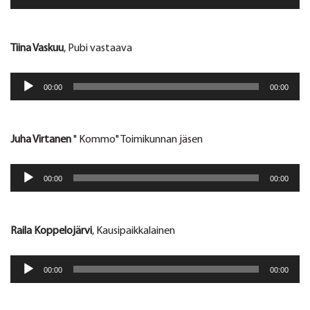
Tiina Vaskuu
, Pubi vastaava
Äänitoistin
00:00
00:00
Juha Virtanen
" Kommo" Toimikunnan jäsen
Äänitoistin
00:00
00:00
Raila Koppelojärvi
, Kausipaikkalainen
Äänitoistin
00:00
00:00