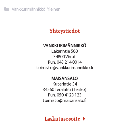
Kategoriat
Vankkurimännikkö
,
Yleinen
Yhteystiedot
VANKKURIMÄNNIKKÖ
Lakarintie 580
34800 Virrat
Puh. 043 214 0014
toimisto@vankkurimannikko.fi
MAISANSALO
Kuterintie 34
34260 Terälahti (Teisko)
Puh. 050 4123 123
toimisto@maisansalo.fi
Laskutusosoite