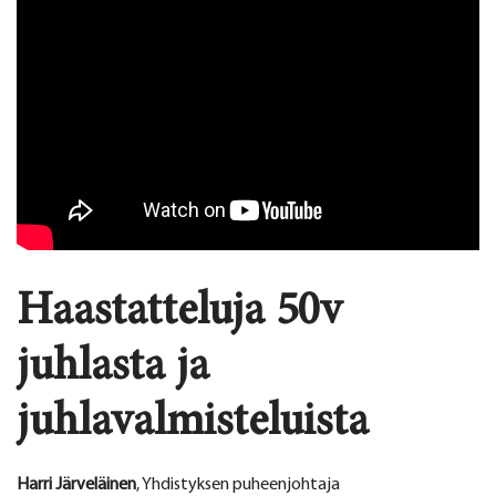
Haastatteluja 50v
juhlasta ja
juhlavalmisteluista
Harri Järveläinen
, Yhdistyksen puheenjohtaja