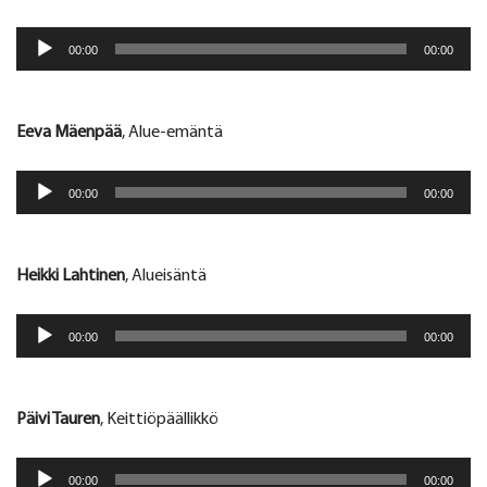
Äänitoistin
00:00
00:00
Eeva Mäenpää
, Alue-emäntä
Äänitoistin
00:00
00:00
Heikki Lahtinen
, Alueisäntä
Äänitoistin
00:00
00:00
Päivi Tauren
, Keittiöpäällikkö
Äänitoistin
00:00
00:00