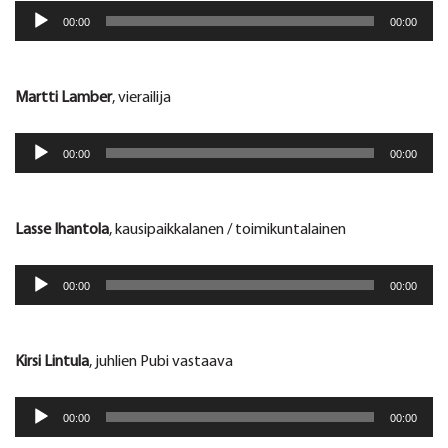
Äänitoistin
00:00
00:00
Martti Lamber
, vierailija
Äänitoistin
00:00
00:00
Lasse Ihantola
, kausipaikkalanen / toimikuntalainen
Äänitoistin
00:00
00:00
Kirsi Lintula
, juhlien Pubi vastaava
Äänitoistin
00:00
00:00