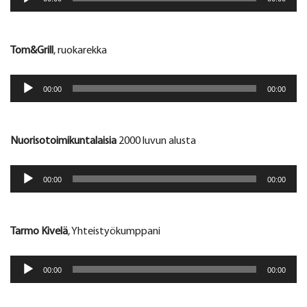
Tom&Grill
, ruokarekka
Äänitoistin
00:00
00:00
Nuorisotoimikuntalaisia
2000 luvun alusta
Äänitoistin
00:00
00:00
Tarmo Kivelä
, Yhteistyökumppani
Äänitoistin
00:00
00:00