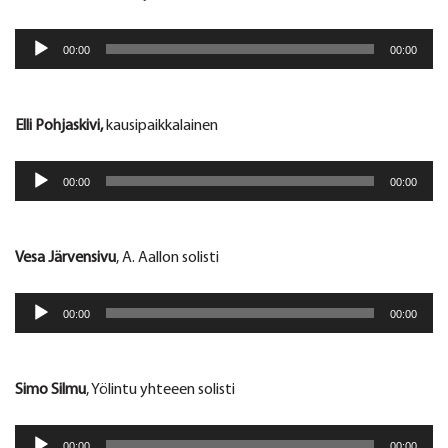
Äänitoistin
00:00
00:00
Elli Pohjaskivi,
kausipaikkalainen
Äänitoistin
00:00
00:00
Vesa Järvensivu
, A. Aallon solisti
Äänitoistin
00:00
00:00
Simo Silmu
, Yölintu yhteeen solisti
Äänitoistin
00:00
00:00