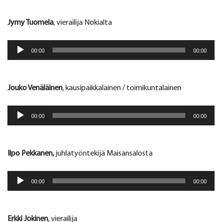
Jymy Tuomela
, vierailija Nokialta
Äänitoistin
00:00
00:00
Jouko Venäläinen
, kausipaikkalainen / toimikuntalainen
Äänitoistin
00:00
00:00
Ilpo Pekkanen,
juhlatyöntekijä Maisansalosta
Äänitoistin
00:00
00:00
Erkki Jokinen
, vierailija