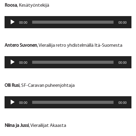
Roosa
, Kesätyöntekijä
Äänitoistin
00:00
00:00
Antero Suvonen
, Vierailija retro yhdistelmällä Itä-Suomesta
Äänitoistin
00:00
00:00
Olli Rusi
, SF-Caravan puheenjohtaja
Äänitoistin
00:00
00:00
Niina ja Jussi
, Vierailijat Akaasta