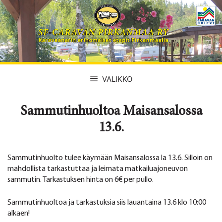
Siirry
sisältöön
VALIKKO
Sammutinhuoltoa Maisansalossa
13.6.
Sammutinhuolto tulee käymään Maisansalossa la 13.6. Silloin on
mahdollista tarkastuttaa ja leimata matkailuajoneuvon
sammutin. Tarkastuksen hinta on 6€ per pullo.
Sammutinhuoltoa ja tarkastuksia siis lauantaina 13.6 klo 10:00
alkaen!