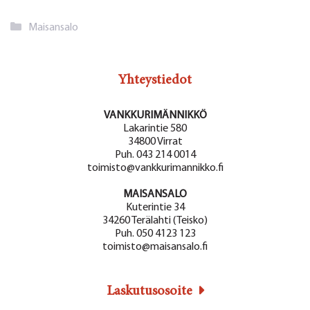
Kategoriat
Maisansalo
Yhteystiedot
VANKKURIMÄNNIKKÖ
Lakarintie 580
34800 Virrat
Puh. 043 214 0014
toimisto@vankkurimannikko.fi
MAISANSALO
Kuterintie 34
34260 Terälahti (Teisko)
Puh. 050 4123 123
toimisto@maisansalo.fi
Laskutusosoite