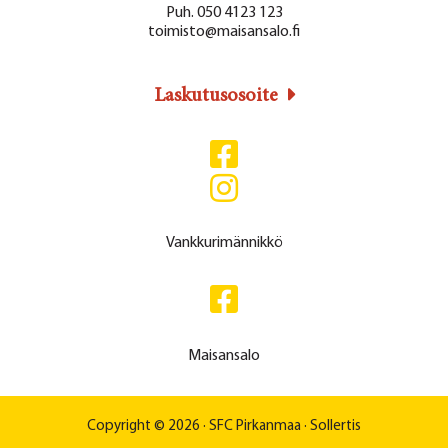
Puh. 050 4123 123
toimisto@maisansalo.fi
Laskutusosoite
Vankkurimännikkö
Maisansalo
Copyright © 2026 ·
SFC Pirkanmaa
·
Sollertis