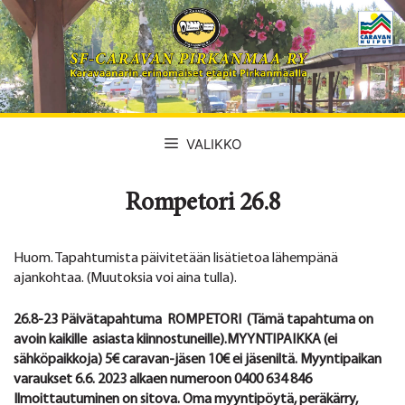
Siirry
sisältöön
VALIKKO
Rompetori 26.8
Huom. Tapahtumista päivitetään lisätietoa lähempänä
ajankohtaa. (Muutoksia voi aina tulla).
26.8-23 Päivätapahtuma
ROMPETORI (Tämä tapahtuma on
avoin kaikille asiasta kiinnostuneille).MYYNTIPAIKKA (ei
sähköpaikkoja) 5€ caravan-jäsen 10€ ei jäseniltä. Myyntipaikan
varaukset 6.6. 2023 alkaen numeroon 0400 634 846
Ilmoittautuminen on sitova. Oma myyntipöytä, peräkärry,