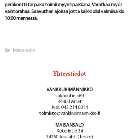
peräkontti tai paku toimii myyntipaikkana. Varatkaa myös
vaihtorahaa. Saavuthan ajoissa jotta kaikki olisi valmiina klo
10:00 mennessä.
Kategoriat
Maisansalo
Yhteystiedot
VANKKURIMÄNNIKKÖ
Lakarintie 580
34800 Virrat
Puh. 043 214 0014
toimisto@vankkurimannikko.fi
MAISANSALO
Kuterintie 34
34260 Terälahti (Teisko)