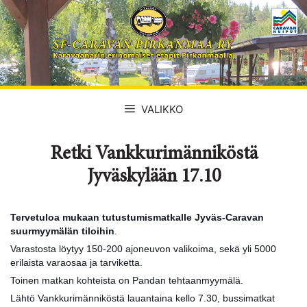
Siirry
sisältöön
VALIKKO
Retki Vankkurimänniköstä
Jyväskylään 17.10
Tervetuloa mukaan tutustumismatkalle Jyväs-Caravan
suurmyymälän tiloihin
.
Varastosta löytyy 150-200 ajoneuvon valikoima, sekä yli 5000
erilaista varaosaa ja tarviketta.
Toinen matkan kohteista on Pandan tehtaanmyymälä.
Lähtö Vankkurimänniköstä lauantaina kello 7.30, bussimatkat