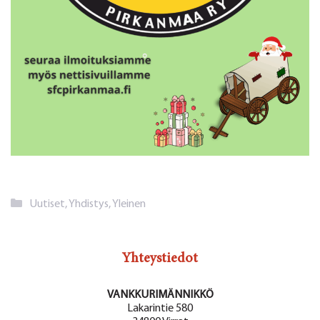
Kategoriat
Uutiset
,
Yhdistys
,
Yleinen
Yhteystiedot
VANKKURIMÄNNIKKÖ
Lakarintie 580