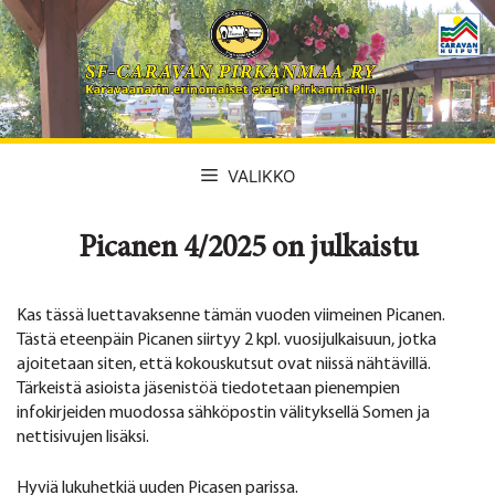
Siirry
sisältöön
VALIKKO
Picanen 4/2025 on julkaistu
Kas tässä luettavaksenne tämän vuoden viimeinen Picanen.
Tästä eteenpäin Picanen siirtyy 2 kpl. vuosijulkaisuun, jotka
ajoitetaan siten, että kokouskutsut ovat niissä nähtävillä.
Tärkeistä asioista jäsenistöä tiedotetaan pienempien
infokirjeiden muodossa sähköpostin välityksellä Somen ja
nettisivujen lisäksi.
Hyviä lukuhetkiä uuden Picasen parissa.