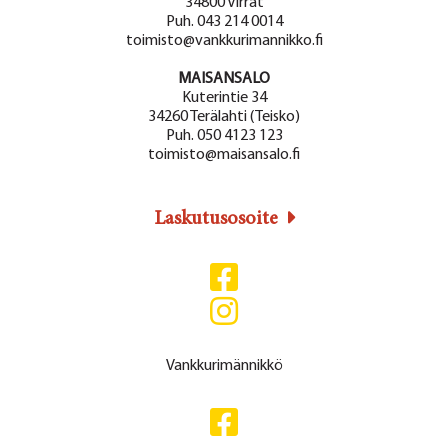
34800 Virrat
Puh. 043 214 0014
toimisto@vankkurimannikko.fi
MAISANSALO
Kuterintie 34
34260 Terälahti (Teisko)
Puh. 050 4123 123
toimisto@maisansalo.fi
Laskutusosoite
Vankkurimännikkö