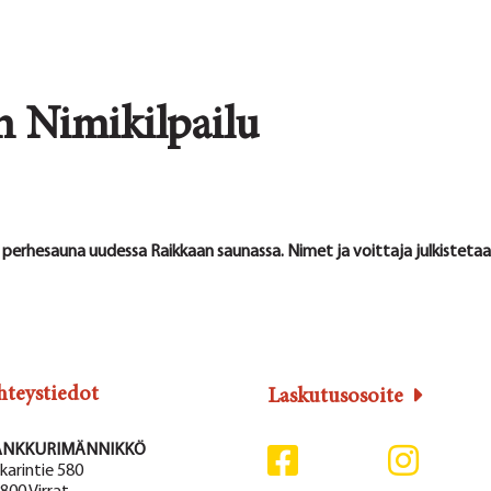
 Nimikilpailu
ta perhesauna uudessa Raikkaan saunassa. Nimet ja voittaja julkistet
hteystiedot
Laskutusosoite
ANKKURIMÄNNIKKÖ
karintie 580