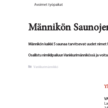
Avoimet työpaikat
Männikön Saunojen
Männikön kaikki 5 saunaa tarvitsevat uudet nimet !
Osallistu nimikilpailuun Vankkurimännikössä ja voi
Kategoriat
Vankkurimännikkö
Y
V
La