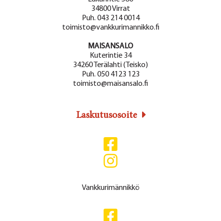
34800 Virrat
Puh. 043 214 0014
toimisto@vankkurimannikko.fi
MAISANSALO
Kuterintie 34
34260 Terälahti (Teisko)
Puh. 050 4123 123
toimisto@maisansalo.fi
Laskutusosoite
Vankkurimännikkö