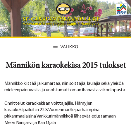
Siirry
sisältöön
VALIKKO
Männikön karaokekisa 2015 tulokset
Männikkö kiittää ja kumartaa, niin soittajia, laulajia sekä yleisöä
mieleenpainuvasta ja unohtumattoman ihanasta viikonlopusta.
Onnittelut karaokekisan voittajajille. Hämyjen
karaokekilpailuihin 22.8 Vuorenmäelle parhaimpina
pirkanmaalaisina Vankkurimännikköä lähtevät edustamaan
Mervi Niinijärvi ja Kari Ojala