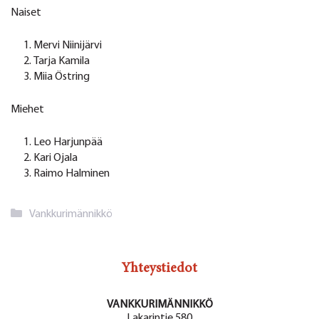
Naiset
Mervi Niinijärvi
Tarja Kamila
Miia Östring
Miehet
Leo Harjunpää
Kari Ojala
Raimo Halminen
Kategoriat
Vankkurimännikkö
Yhteystiedot
VANKKURIMÄNNIKKÖ
Lakarintie 580