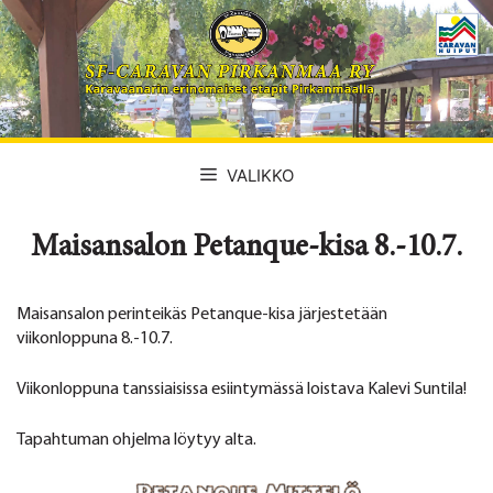
Siirry
sisältöön
VALIKKO
Maisansalon Petanque-kisa 8.-10.7.
Maisansalon perinteikäs Petanque-kisa järjestetään
viikonloppuna 8.-10.7.
Viikonloppuna tanssiaisissa esiintymässä loistava Kalevi Suntila!
Tapahtuman ohjelma löytyy alta.