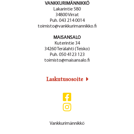
VANKKURIMÄNNIKKÖ
Lakarintie 580
34800 Virrat
Puh. 043 214 0014
toimisto@vankkurimannikko.fi
MAISANSALO
Kuterintie 34
34260 Terälahti (Teisko)
Puh. 050 4123 123
toimisto@maisansalo.fi
Laskutusosoite
Vankkurimännikkö