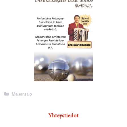
Kategoriat
Maisansalo
Yhteystiedot