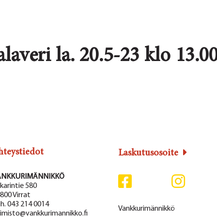
averi la. 20.5-23 klo 13.00
hteystiedot
Laskutusosoite
ANKKURIMÄNNIKKÖ
karintie 580
800 Virrat
h. 043 214 0014
Vankkurimännikkö
imisto@vankkurimannikko.fi