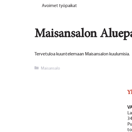
Avoimet työpaikat
Maisansalon Aluepal
Tervetuloa kuuntelemaan Maisansalon kuulumisia.
Kategoriat
Maisansalo
Y
V
La
34
Pu
to