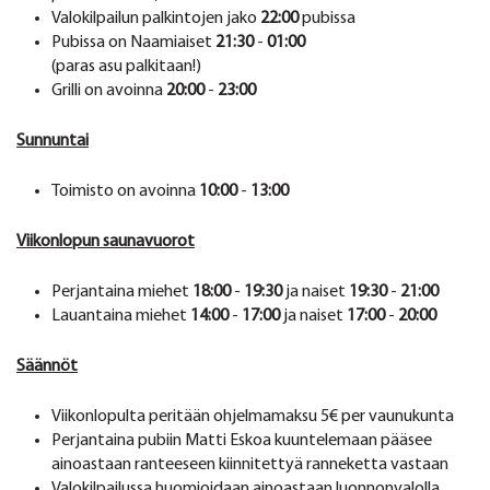
Valokilpailun palkintojen jako
22:00
pubissa
Pubissa on Naamiaiset
21:30
-
01:00
(paras asu palkitaan!)
Grilli on avoinna
20:00
-
23:00
Sunnuntai
Toimisto on avoinna
10:00
-
13:00
Viikonlopun saunavuorot
Perjantaina miehet
18:00
-
19:30
ja naiset
19:30
-
21:00
Lauantaina miehet
14:00
-
17:00
ja naiset
17:00
-
20:00
Säännöt
Viikonlopulta peritään ohjelmamaksu 5€ per vaunukunta
Perjantaina pubiin Matti Eskoa kuuntelemaan pääsee
ainoastaan ranteeseen kiinnitettyä ranneketta vastaan
Valokilpailussa huomioidaan ainoastaan luonnonvalolla