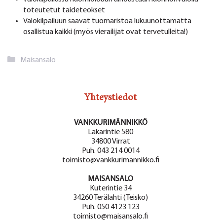
toteutetut taideteokset
Valokilpailuun saavat tuomaristoa lukuunottamatta
osallistua kaikki (myös vierailijat ovat tervetulleita!)
Kategoriat
Maisansalo
Yhteystiedot
VANKKURIMÄNNIKKÖ
Lakarintie 580
34800 Virrat
Puh. 043 214 0014
toimisto@vankkurimannikko.fi
MAISANSALO
Kuterintie 34
34260 Terälahti (Teisko)
Puh. 050 4123 123
toimisto@maisansalo.fi