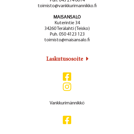
Puh. 043 214 0014
toimisto@vankkurimannikko.fi
MAISANSALO
Kuterintie 34
34260 Terälahti (Teisko)
Puh. 050 4123 123
toimisto@maisansalo.fi
Laskutusosoite
Vankkurimännikkö