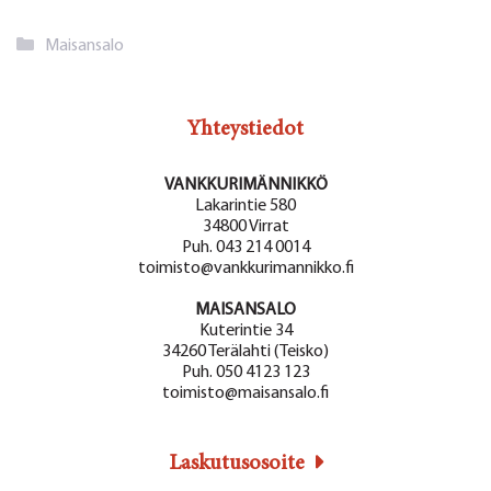
Kategoriat
Maisansalo
Yhteystiedot
VANKKURIMÄNNIKKÖ
Lakarintie 580
34800 Virrat
Puh. 043 214 0014
toimisto@vankkurimannikko.fi
MAISANSALO
Kuterintie 34
34260 Terälahti (Teisko)
Puh. 050 4123 123
toimisto@maisansalo.fi
Laskutusosoite