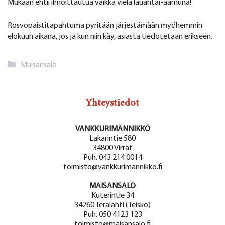
Mukaan ehtii ilmoittautua vaikka vielä lauantai-aamuna!
Rosvopaistitapahtuma pyritään järjestämään myöhemmin
elokuun aikana, jos ja kun niin käy, asiasta tiedotetaan erikseen.
Kategoriat
Maisansalo
Yhteystiedot
VANKKURIMÄNNIKKÖ
Lakarintie 580
34800 Virrat
Puh. 043 214 0014
toimisto@vankkurimannikko.fi
MAISANSALO
Kuterintie 34
34260 Terälahti (Teisko)
Puh. 050 4123 123
toimisto@maisansalo.fi