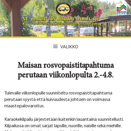
Siirry
sisältöön
VALIKKO
Maisan rosvopaistitapahtuma
perutaan viikonlopulta 2.-4.8.
Tulevalle viikonlopulle suunniteltu rosvopaistitapahtuma
perutaan syystä että kuivuudesta johtuen on voimassa
maastopalovaroitus.
Karaokekilpailu järjestetään kuitenkin lauantaina suunnitellusti.
Kilpailussa on omat sarjat lapsille, nuorille, naisille sekä miehille.