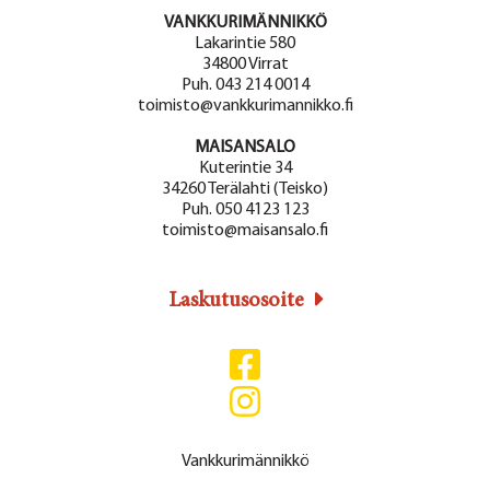
VANKKURIMÄNNIKKÖ
Lakarintie 580
34800 Virrat
Puh. 043 214 0014
toimisto@vankkurimannikko.fi
MAISANSALO
Kuterintie 34
34260 Terälahti (Teisko)
Puh. 050 4123 123
toimisto@maisansalo.fi
Laskutusosoite
Vankkurimännikkö