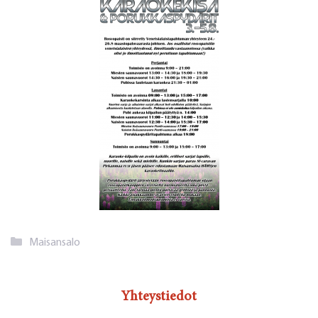
Kategoriat
Maisansalo
Yhteystiedot