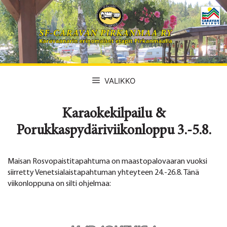
Siirry
sisältöön
VALIKKO
Karaokekilpailu &
Porukkaspydäriviikonloppu 3.-5.8.
Maisan Rosvopaistitapahtuma on maastopalovaaran vuoksi
siirretty Venetsialaistapahtuman yhteyteen 24.-26.8. Tänä
viikonloppuna on silti ohjelmaa: