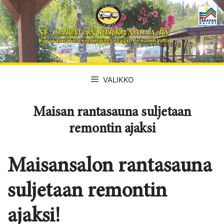
Siirry
sisältöön
VALIKKO
Maisan rantasauna suljetaan
remontin ajaksi
Maisansalon rantasauna
suljetaan remontin
ajaksi!