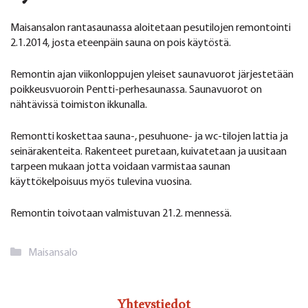
Maisansalon rantasaunassa aloitetaan pesutilojen remontointi
2.1.2014, josta eteenpäin sauna on pois käytöstä.
Remontin ajan viikonloppujen yleiset saunavuorot järjestetään
poikkeusvuoroin Pentti-perhesaunassa. Saunavuorot on
nähtävissä toimiston ikkunalla.
Remontti koskettaa sauna-, pesuhuone- ja wc-tilojen lattia ja
seinärakenteita. Rakenteet puretaan, kuivatetaan ja uusitaan
tarpeen mukaan jotta voidaan varmistaa saunan
käyttökelpoisuus myös tulevina vuosina.
Remontin toivotaan valmistuvan 21.2. mennessä.
Kategoriat
Maisansalo
Yhteystiedot