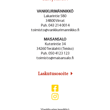
VANKKURIMÄNNIKKÖ
Lakarintie 580
34800 Virrat
Puh. 043 214 0014
toimisto@vankkurimannikko.fi
MAISANSALO
Kuterintie 34
34260 Terälahti (Teisko)
Puh. 050 4123 123
toimisto@maisansalo.fi
Laskutusosoite
Vankkurimännikkö