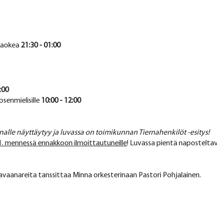
araokea
21:30 - 01:00
:00
psenmielisille
10:00 - 12:00
alle näyttäytyy ja luvassa on toimikunnan Tiernahenkilöt -esitys!
1. mennessä ennakkoon ilmoittautuneille
! Luvassa pientä naposteltava
aravaanareita tanssittaa Minna orkesterinaan Pastori Pohjalainen.