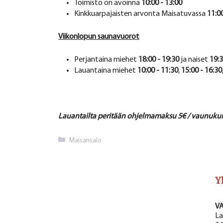
Toimisto on avoinna
10:00 - 13:00
Kinkkuarpajaisten arvonta Maisatuvassa
11:0
Viikonlopun saunavuorot
Perjantaina miehet
18:00 - 19:30
ja naiset
19:3
Lauantaina miehet
10:00 - 11:30
,
15:00 - 16:30
Lauantailta peritään ohjelmamaksu 5€ / vaunuku
Kategoriat
Maisansalo
Y
V
La