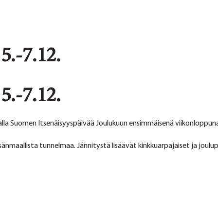
5.-7.12.
5.-7.12.
alla Suomen Itsenäisyyspäivää Joulukuun ensimmäisenä viikonloppuna
isänmaallista tunnelmaa. Jännitystä lisäävät kinkkuarpajaiset ja joul