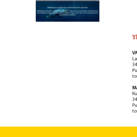
Y
V
La
34
Pu
to
M
Ku
34
Pu
to