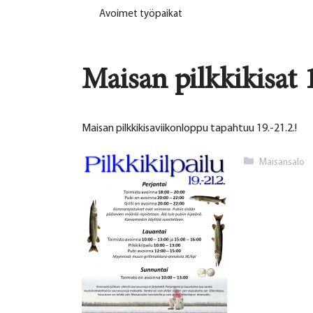
Avoimet työpaikat
Maisan pilkkikisat 1
Maisan pilkkikisaviikonloppu tapahtuu 19.-21.2.!
Kategoriat
Maisansalo