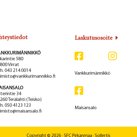
hteystiedot
Laskutusosoite
ANKKURIMÄNNIKKÖ
karintie 580
800 Virrat
h. 043 214 0014
Vankkurimännikkö
imisto@vankkurimannikko.fi
AISANSALO
terintie 34
260 Terälahti (Teisko)
h. 050 4123 123
Maisansalo
imisto@maisansalo.fi
Copyright © 2026 ·
SFC Pirkanmaa
·
Sollertis