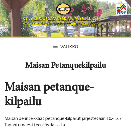
Siirry
sisältöön
VALIKKO
Maisan Petanquekilpailu
Maisan petanque-
kilpailu
Maisan perinteikkäät petanque-kilpailut järjestetään 10.-12.7.
Tapahtumaesitteen löydät alta.