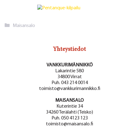
Kategoriat
Maisansalo
Yhteystiedot
VANKKURIMÄNNIKKÖ
Lakarintie 580
34800 Virrat
Puh. 043 214 0014
toimisto@vankkurimannikko.fi
MAISANSALO
Kuterintie 34
34260 Terälahti (Teisko)
Puh. 050 4123 123
toimisto@maisansalo.fi