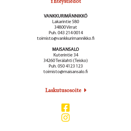
Yhteystiedot
VANKKURIMÄNNIKKÖ
Lakarintie 580
34800 Virrat
Puh. 043 214 0014
toimisto@vankkurimannikko.fi
MAISANSALO
Kuterintie 34
34260 Terälahti (Teisko)
Puh. 050 4123 123
toimisto@maisansalo.fi
Laskutusosoite